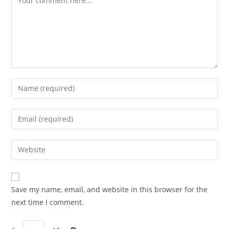
Enter
your
name
Enter
or
your
username
email
Enter
to
address
your
comment
to
website
comment
URL
Save my name, email, and website in this browser for the
(optional)
next time I comment.