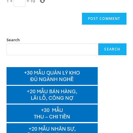
1
+
=
10
Search
SEARCH