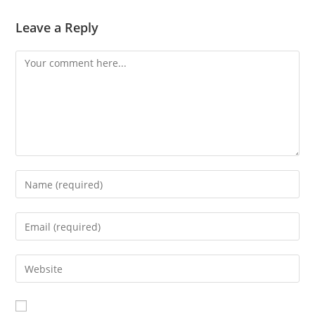
Leave a Reply
Comment
Enter
your
name
Enter
or
your
username
email
Enter
to
address
your
comment
to
website
comment