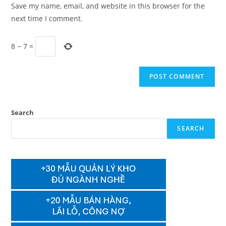
URL
Save my name, email, and website in this browser for the
(optional)
next time I comment.
8
−
7
=
Search
SEARCH