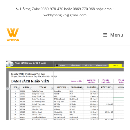
Skip
📞 Hỗ trợ, Zalo: 0389-978-430 hoặc 0869 770 968 hoặc email:
to
webkynang.vn@gmail.com
content
Menu