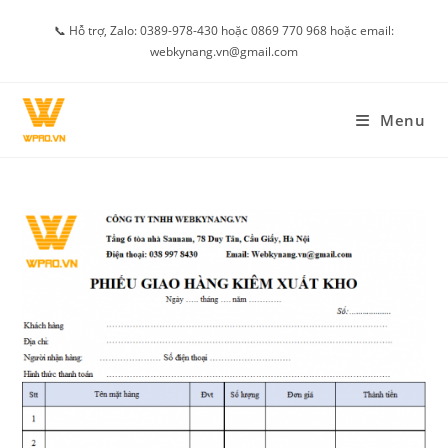
Skip
📞 Hỗ trợ, Zalo: 0389-978-430 hoặc 0869 770 968 hoặc email:
to
webkynang.vn@gmail.com
content
Menu