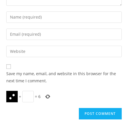
Enter
your
name
Enter
or
your
username
email
Enter
to
address
your
comment
to
website
comment
URL
Save my name, email, and website in this browser for the
(optional)
next time I comment.
+
=
6