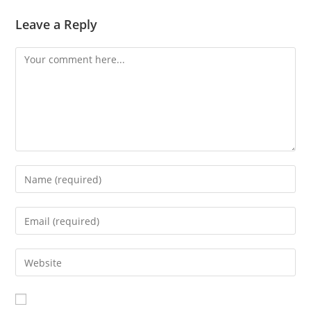
Leave a Reply
Comment
Enter
your
name
Enter
or
your
username
email
Enter
to
address
your
comment
to
website
comment
URL