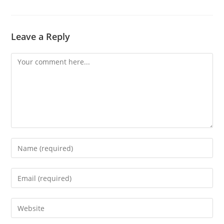
Leave a Reply
Comment
Enter
your
name
Enter
or
your
username
email
Enter
to
address
your
comment
to