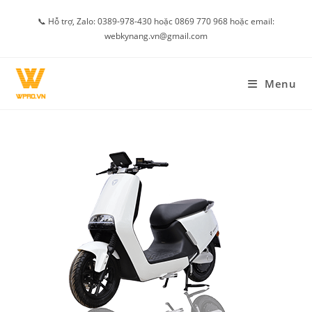
Skip
📞 Hỗ trợ, Zalo: 0389-978-430 hoặc 0869 770 968 hoặc email:
to
webkynang.vn@gmail.com
content
Menu