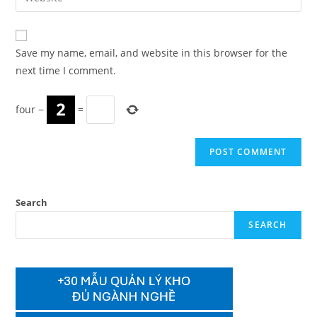
address
your
comment
to
website
comment
URL
Save my name, email, and website in this browser for the
(optional)
next time I comment.
four
−
=
Search
SEARCH