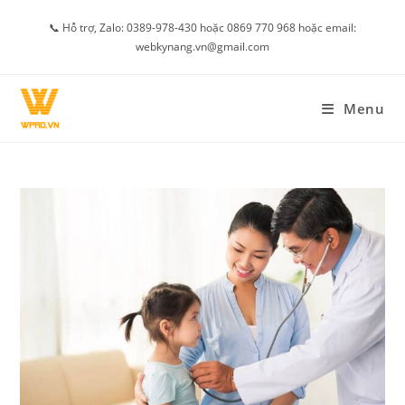
Skip
📞 Hỗ trợ, Zalo: 0389-978-430 hoặc 0869 770 968 hoặc email:
to
webkynang.vn@gmail.com
content
Menu