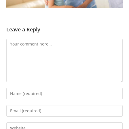
Leave a Reply
Comment
Enter
your
name
Enter
or
your
username
email
Enter
to