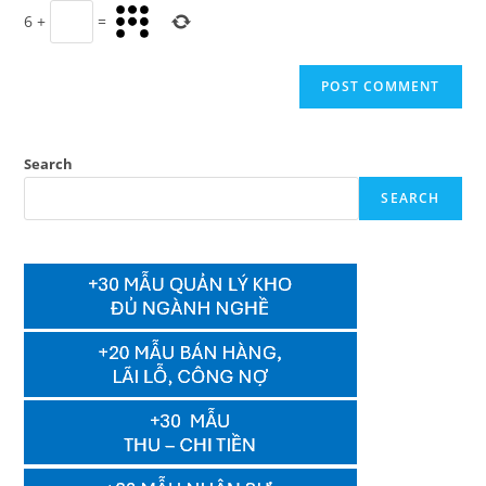
6
+
=
Search
SEARCH