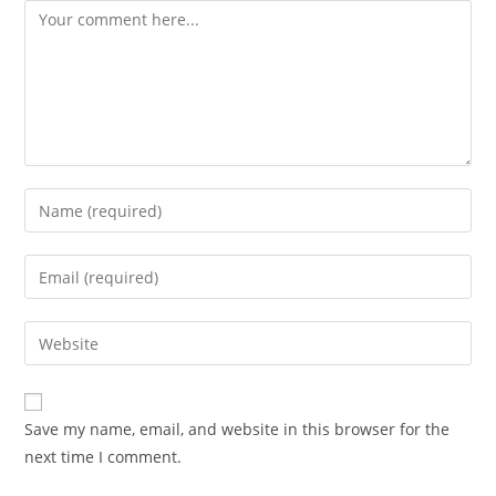
Comment
Enter
your
name
Enter
or
your
username
email
Enter
to
address
your
comment
to
website
comment
URL
Save my name, email, and website in this browser for the
(optional)
next time I comment.