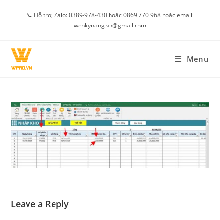
Skip
📞 Hỗ trợ, Zalo: 0389-978-430 hoặc 0869 770 968 hoặc email:
to
webkynang.vn@gmail.com
content
Menu
Leave a Reply