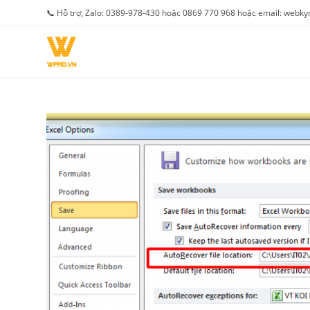
Skip
📞 Hỗ trợ, Zalo: 0389-978-430 hoặc 0869 770 968 hoặc email: web
to
content