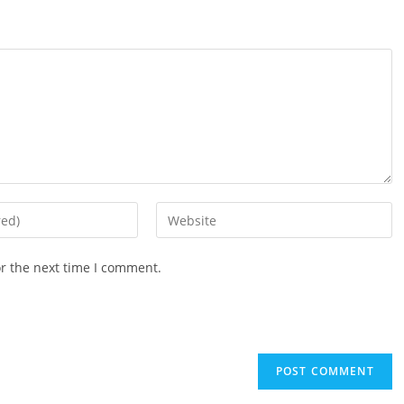
Enter
your
website
or the next time I comment.
URL
(optional)