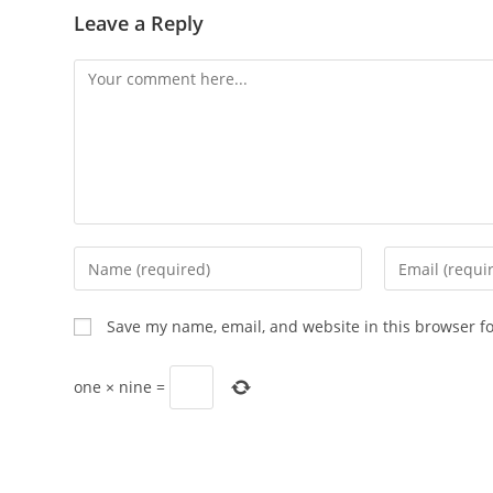
Leave a Reply
Comment
Enter
Enter
your
your
name
email
Save my name, email, and website in this browser f
or
address
username
to
one
×
nine
=
to
comment
comment