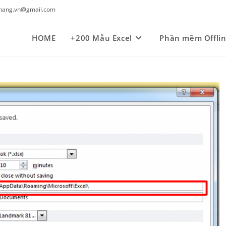
kynang.vn@gmail.com
HOME
+200 Mẫu Excel
Phần mềm Offli