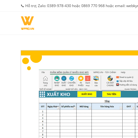
Skip
📞 Hỗ trợ, Zalo: 0389-978-430 hoặc 0869 770 968 hoặc email: web
to
content