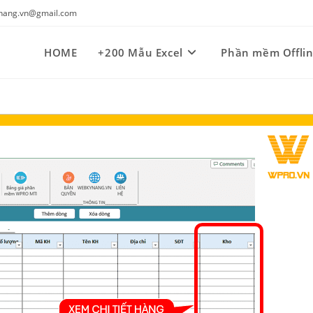
kynang.vn@gmail.com
HOME
+200 Mẫu Excel
Phần mềm Offli