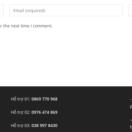
Enter
E
your
y
email
w
or the next time I comment.
address
U
to
(o
comment
Hỗ trợ 01:
0869 770 968
-
Hỗ trợ 02:
0976 474 869
–
Hỗ trợ 03:
038 997 8430
t