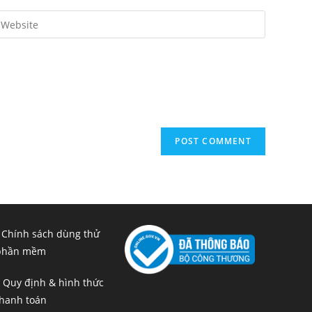
nter
our
ebsite
RL
ptional)
 Chính sách dùng thử
phần mềm
 Quy định & hình thức
hanh toán