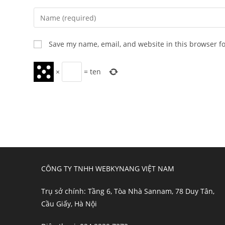
Enter
your
name
Save my name, email, and website in this browser f
or
username
×
=
ten
to
comment
CÔNG TY TNHH WEBKYNANG VIỆT NAM
Trụ sở chính: Tầng 6, Tòa Nhà Sannam, 78 Duy Tân,
Cầu Giấy, Hà Nội