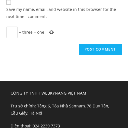
comment
URL
Save my name, email, and website in this browser for the
(optional)
next time I comment.
−
three
=
one
CÔNG TY TNHH WEBKYNANG VIỆT NAM
Trụ sở chính: Tầng 6, Tòa Nhà Sannam, 78 Duy Tân,
Cầu Giấy, Hà Nội
Điện thoại: 024 2239 7373