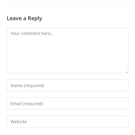
Leave a Reply
Comment
Enter
your
name
Enter
or
your
username
email
Enter
to
address
your
comment
to
website