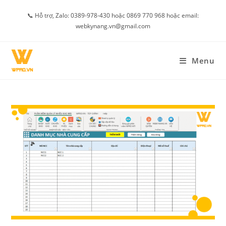
Skip
📞 Hỗ trợ, Zalo: 0389-978-430 hoặc 0869 770 968 hoặc email:
to
webkynang.vn@gmail.com
content
Menu