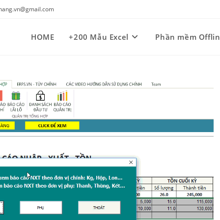
kynang.vn@gmail.com
HOME
+200 Mẫu Excel
Phần mềm Offli