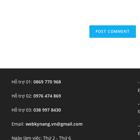
(optional)
Hỗ trợ 01:
0869 770 968
-
Hỗ trợ 02:
0976 474 869
–
Hỗ trợ 03:
038 997 8430
t
Email:
webkynang.vn@gmail.com
–
t
Ngày làm việc: Thứ 2 - Thứ 6