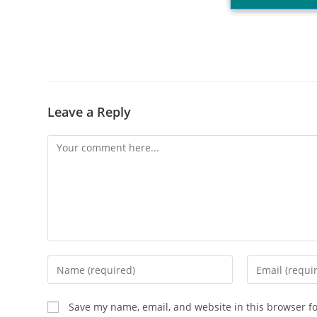
Leave a Reply
Comment
Enter
Enter
your
your
name
email
Save my name, email, and website in this browser f
or
address