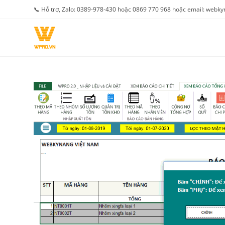
Skip
📞 Hỗ trợ, Zalo: 0389-978-430 hoặc 0869 770 968 hoặc email: web
to
content