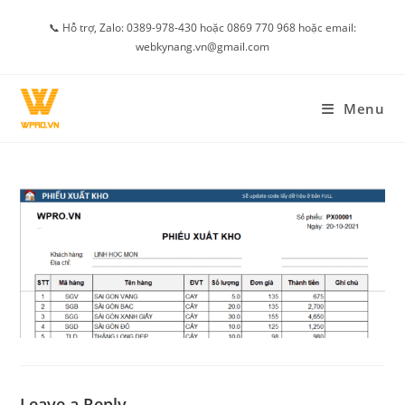
Skip
📞 Hỗ trợ, Zalo: 0389-978-430 hoặc 0869 770 968 hoặc email:
to
webkynang.vn@gmail.com
content
Menu
Leave a Reply