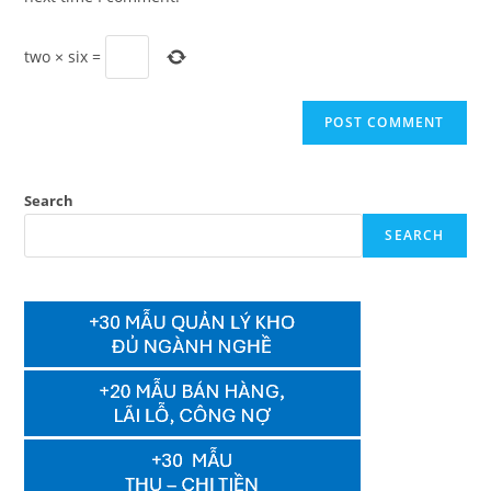
two
×
six
=
Search
SEARCH