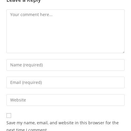
Comment
Enter
your
name
Enter
or
your
username
email
Enter
to
address
your
comment
to
website
comment
URL
Save my name, email, and website in this browser for the
(optional)
next time I comment.