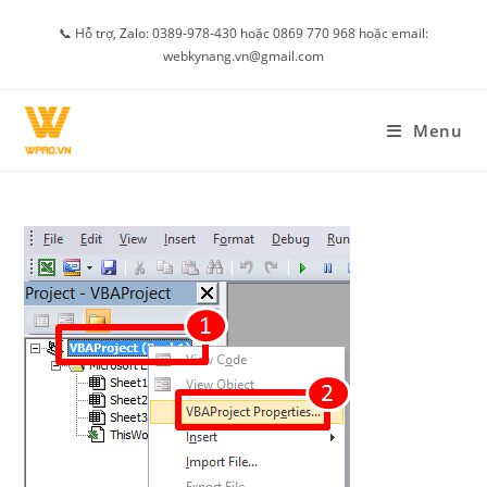
Skip
📞 Hỗ trợ, Zalo: 0389-978-430 hoặc 0869 770 968 hoặc email:
to
webkynang.vn@gmail.com
content
Menu