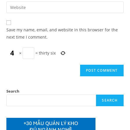
email
Enter
to
address
your
comment
to
website
comment
URL
Save my name, email, and website in this browser for the
(optional)
next time I comment.
×
=
thirty six
Search
SEARCH