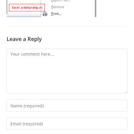
Leave a Reply
Comment
Enter
your
name
Enter
or
your
username