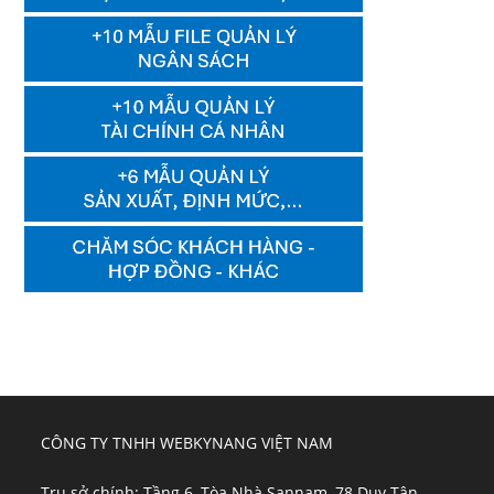
CÔNG TY TNHH WEBKYNANG VIỆT NAM
Trụ sở chính: Tầng 6, Tòa Nhà Sannam, 78 Duy Tân,