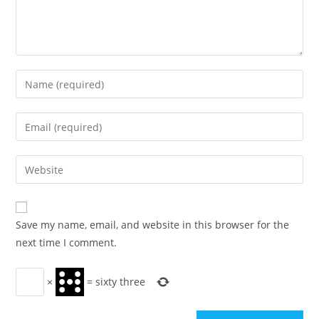
Enter
your
name
Enter
or
your
username
email
Enter
to
address
your
comment
to
website
comment
URL
Save my name, email, and website in this browser for the
(optional)
next time I comment.
×
=
sixty three