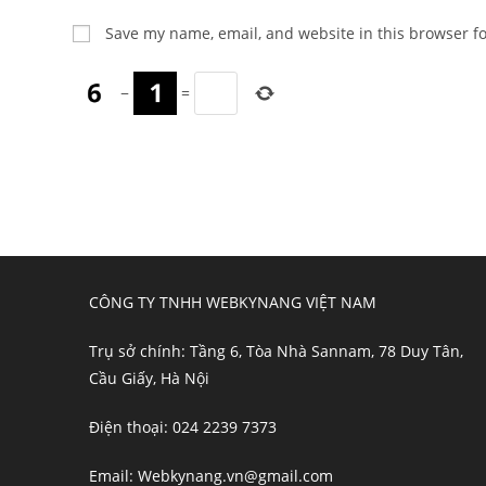
name
email
Save my name, email, and website in this browser f
or
address
username
to
−
=
to
comment
comment
CÔNG TY TNHH WEBKYNANG VIỆT NAM
Trụ sở chính: Tầng 6, Tòa Nhà Sannam, 78 Duy Tân,
Cầu Giấy, Hà Nội
Điện thoại: 024 2239 7373
Email: Webkynang.vn@gmail.com