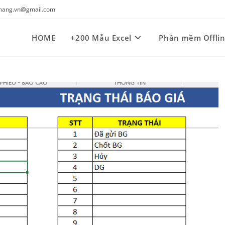
kynang.vn@gmail.com
HOME
+200 Mẫu Excel
Phần mềm Offli