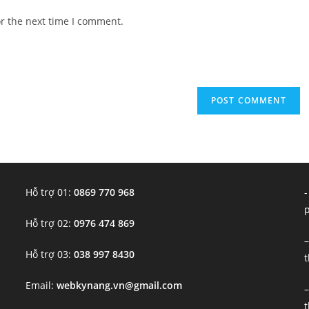
website
or the next time I comment.
URL
(optional)
Hỗ trợ 01:
0869 770 968
-
Hỗ trợ 02:
0976 474 869
–
Hỗ trợ 03:
038 997 8430
t
Email:
webkynang.vn@gmail.com
–
t