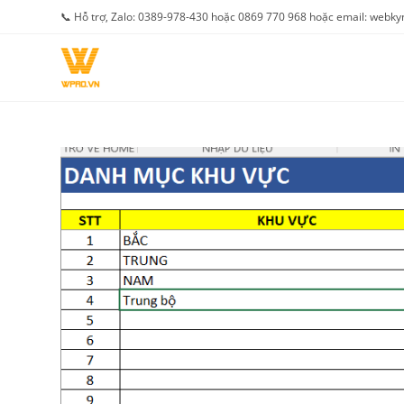
Skip
📞 Hỗ trợ, Zalo: 0389-978-430 hoặc 0869 770 968 hoặc email: web
to
content