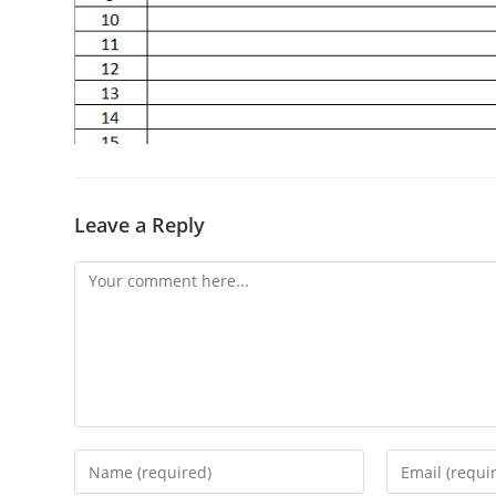
Leave a Reply
Comment
Enter
Enter
your
your