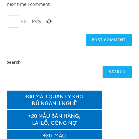
(optional)
next time I comment.
×
8
=
forty
Search
SEARCH