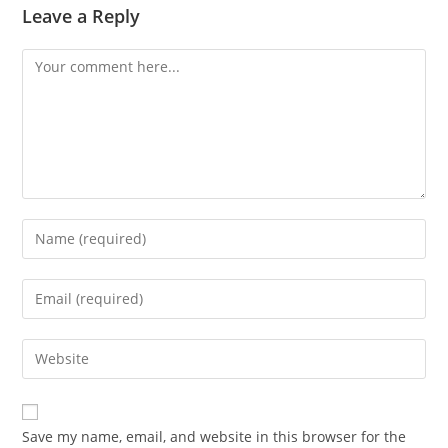
Leave a Reply
Comment
Enter
your
name
Enter
or
your
username
email
Enter
to
address
your
comment
to
website
comment
URL
Save my name, email, and website in this browser for the