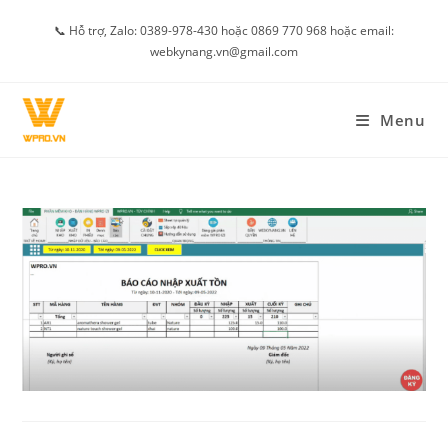
Skip
📞 Hỗ trợ, Zalo: 0389-978-430 hoặc 0869 770 968 hoặc email:
to
webkynang.vn@gmail.com
content
Menu