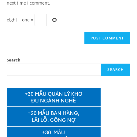
next time I comment.
eight
−
one
=
Search
SEARCH