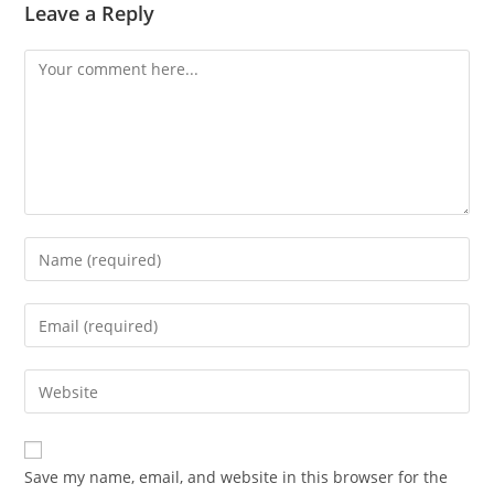
Leave a Reply
Comment
Enter
your
name
Enter
or
your
username
email
Enter
to
address
your
comment
to
website
comment
URL
Save my name, email, and website in this browser for the
(optional)