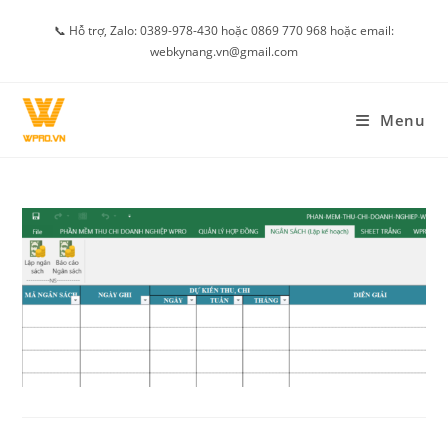
Skip
📞 Hỗ trợ, Zalo: 0389-978-430 hoặc 0869 770 968 hoặc email:
to
webkynang.vn@gmail.com
content
Menu