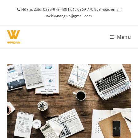
Skip
📞 Hỗ trợ, Zalo: 0389-978-430 hoặc 0869 770 968 hoặc email:
to
webkynang.vn@gmail.com
content
Menu