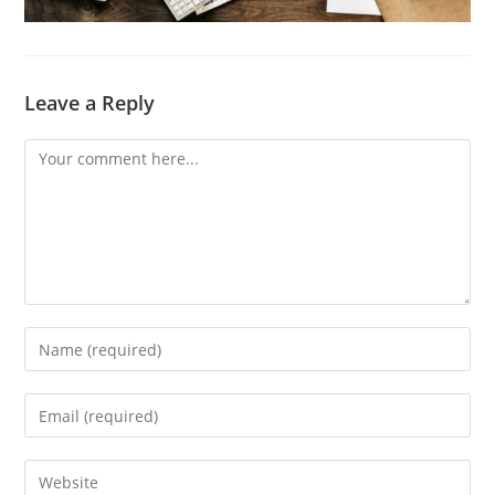
Leave a Reply
Comment
Enter
your
name
Enter
or
your
username
email
Enter
to
address