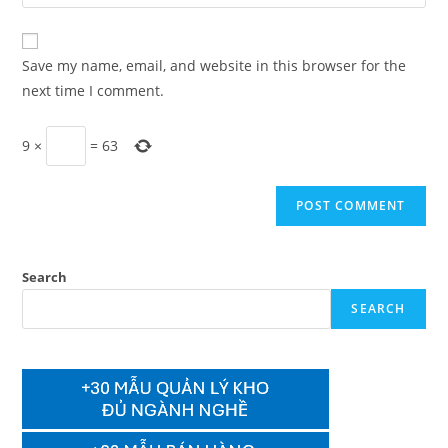
your
comment
to
website
comment
URL
Save my name, email, and website in this browser for the
(optional)
next time I comment.
9
×
=
63
Search
SEARCH