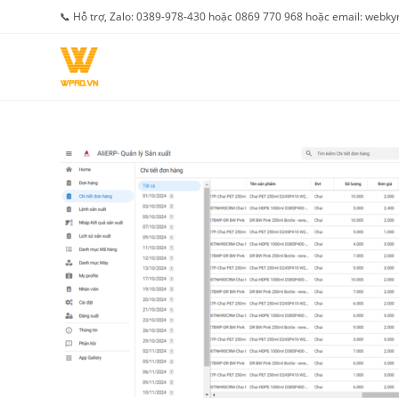
Skip
📞 Hỗ trợ, Zalo: 0389-978-430 hoặc 0869 770 968 hoặc email: web
to
content