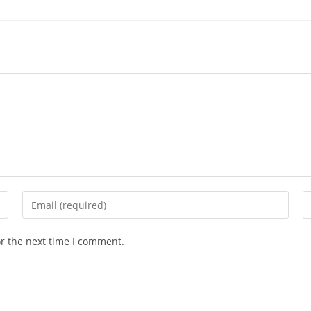
Enter
E
your
y
email
w
or the next time I comment.
address
U
to
(o
comment