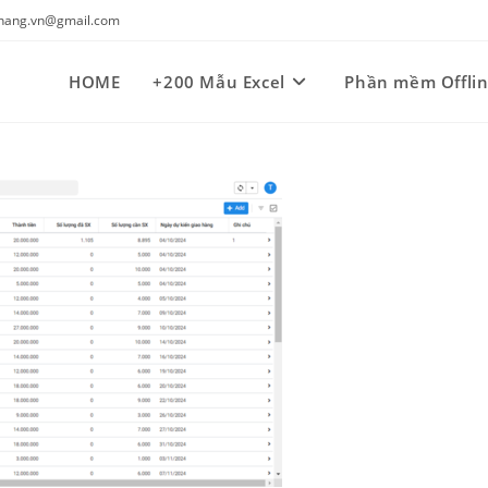
kynang.vn@gmail.com
HOME
+200 Mẫu Excel
Phần mềm Offli