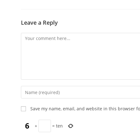
Leave a Reply
Comment
Enter
your
name
Save my name, email, and website in this browser f
or
username
+
=
ten
to
comment