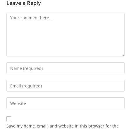
Leave a Reply
Comment
Enter
your
name
Enter
or
your
username
email
Enter
to
address
your
comment
to
website
comment
URL
Save my name, email, and website in this browser for the
(optional)