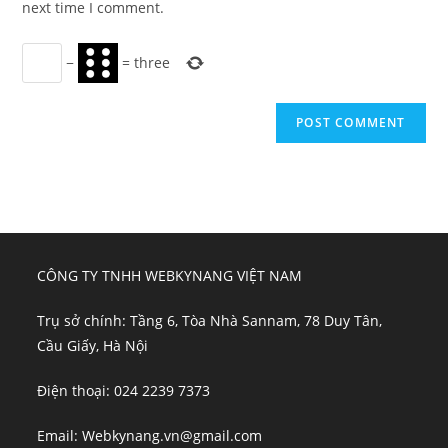
next time I comment.
−
=
three
CÔNG TY TNHH WEBKYNANG VIỆT NAM
Trụ sở chính: Tầng 6, Tòa Nhà Sannam, 78 Duy Tân,
Cầu Giấy, Hà Nội
Điện thoại: 024 2239 7373
Email: Webkynang.vn@gmail.com