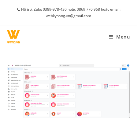
Skip
📞 Hỗ trợ, Zalo: 0389-978-430 hoặc 0869 770 968 hoặc email:
to
webkynang.vn@gmail.com
content
Menu