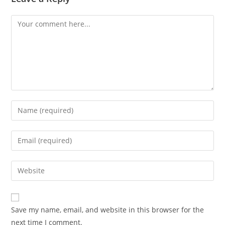
Comment
Enter
your
name
Enter
or
your
username
email
Enter
to
address
your
comment
to
website
comment
URL
Save my name, email, and website in this browser for the
(optional)
next time I comment.