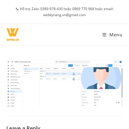
Skip
📞 Hỗ trợ, Zalo: 0389-978-430 hoặc 0869 770 968 hoặc email:
to
webkynang.vn@gmail.com
content
Menu
Leave a Reply