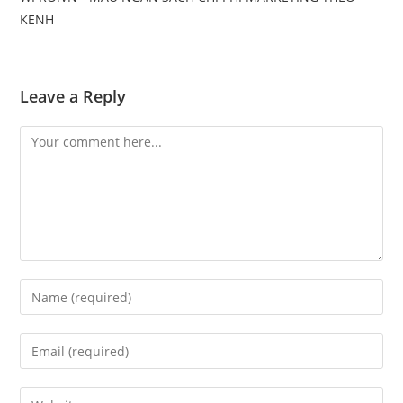
KENH
Leave a Reply
Comment
Enter
your
name
Enter
or
your
username
email
Enter
to