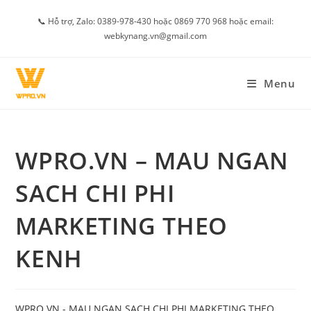
Skip
📞 Hỗ trợ, Zalo: 0389-978-430 hoặc 0869 770 968 hoặc email:
to
webkynang.vn@gmail.com
content
Menu
WPRO.VN – MAU NGAN
SACH CHI PHI
MARKETING THEO
KENH
WPRO.VN - MAU NGAN SACH CHI PHI MARKETING THEO