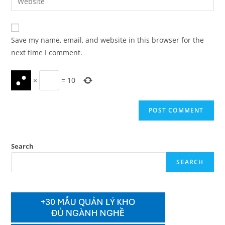
address
your
comment
to
website
comment
URL
Save my name, email, and website in this browser for the
(optional)
next time I comment.
×
=
10
Search
SEARCH