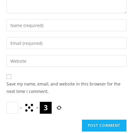
Enter
your
name
Enter
or
your
username
email
Enter
to
address
your
comment
to
website
comment
URL
Save my name, email, and website in this browser for the
(optional)
next time I comment.
−
=