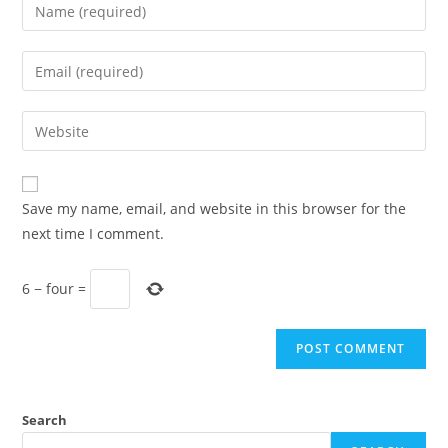
Enter
your
name
Enter
or
your
username
email
Enter
to
address
your
comment
to
website
comment
URL
Save my name, email, and website in this browser for the
(optional)
next time I comment.
6
−
four
=
Search