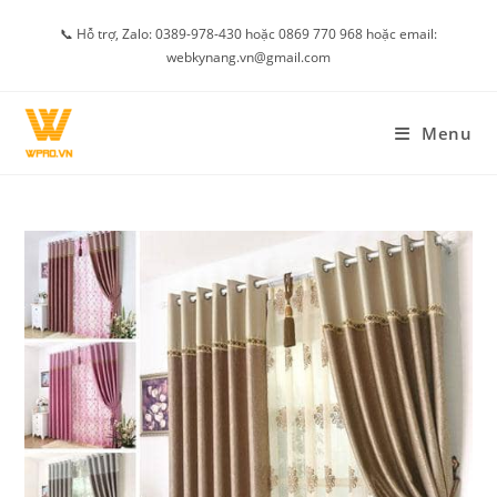
Skip
📞 Hỗ trợ, Zalo: 0389-978-430 hoặc 0869 770 968 hoặc email:
to
webkynang.vn@gmail.com
content
Menu