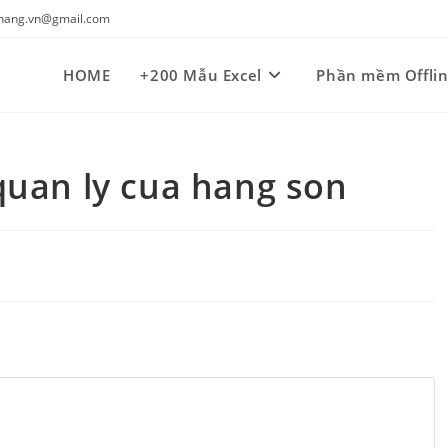
kynang.vn@gmail.com
HOME
+200 Mẫu Excel
Phần mềm Offli
uan ly cua hang son