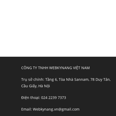
CÔNG TY TNHH WEBKYNANG VIỆT NAM
Trụ sở chính: Tầng 6, Tòa Nhà Sannam, 78 Duy Tân,
Cầu Giấy, Hà Nội
Điện thoại: 024 2239 7373
Email: Webkynang.vn@gmail.com