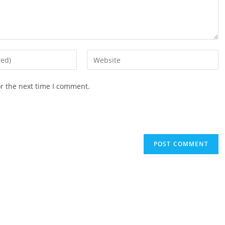
Enter
your
website
or the next time I comment.
URL
(optional)