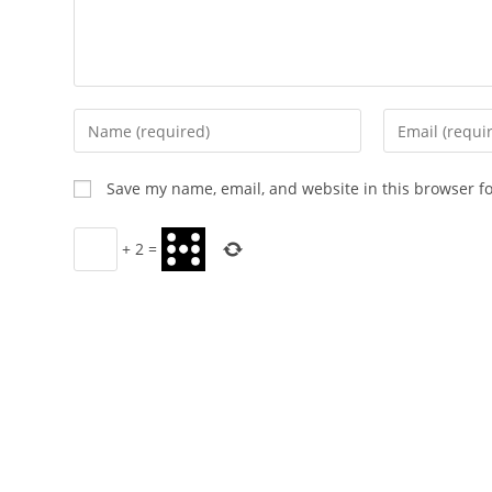
Enter
Enter
your
your
name
email
Save my name, email, and website in this browser f
or
address
username
to
+
2
=
to
comment
comment