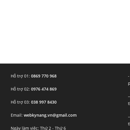
Hỗ trợ 01:
0869 770 968
-
Hỗ trợ 02:
0976 474 869
–
Hỗ trợ 03:
038 997 8430
t
Email:
webkynang.vn@gmail.com
–
t
Ngày làm việc: Thứ 2 - Thứ 6