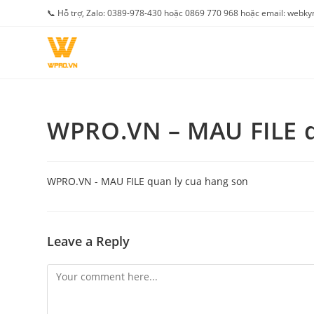
Skip
📞 Hỗ trợ, Zalo: 0389-978-430 hoặc 0869 770 968 hoặc email: web
to
content
WPRO.VN – MAU FILE q
WPRO.VN - MAU FILE quan ly cua hang son
Leave a Reply
Comment