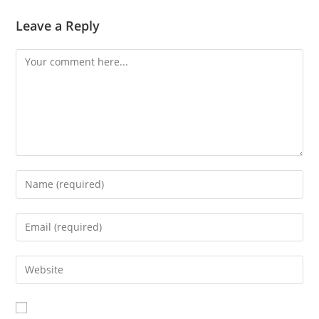
Leave a Reply
Comment
Enter
your
name
Enter
or
your
username
email
Enter
to
address
your
comment
to
website
comment
URL