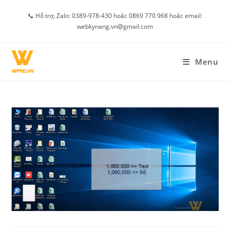
Skip
📞 Hỗ trợ, Zalo: 0389-978-430 hoặc 0869 770 968 hoặc email:
to
webkynang.vn@gmail.com
content
Menu