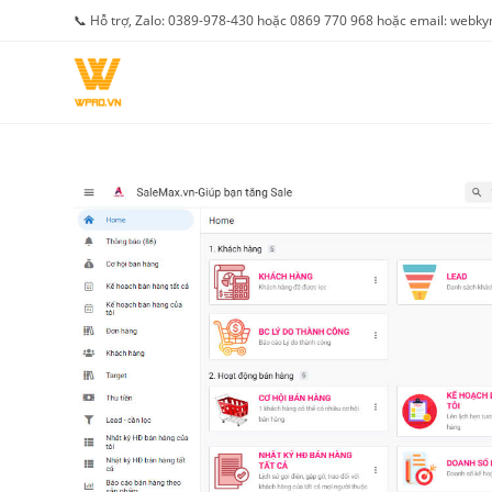
Skip
📞 Hỗ trợ, Zalo: 0389-978-430 hoặc 0869 770 968 hoặc email: web
to
content