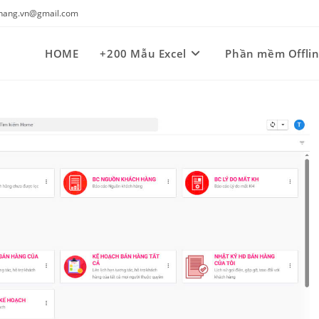
kynang.vn@gmail.com
HOME
+200 Mẫu Excel
Phần mềm Offli