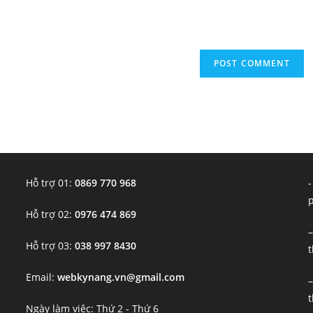
(optional)
Hỗ trợ 01:
0869 770 968
-
Hỗ trợ 02:
0976 474 869
–
Hỗ trợ 03:
038 997 8430
t
Email:
webkynang.vn@gmail.com
–
t
Ngày làm việc: Thứ 2 - Thứ 6