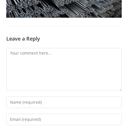
Leave a Reply
Comment
Enter
your
name
Enter
or
your