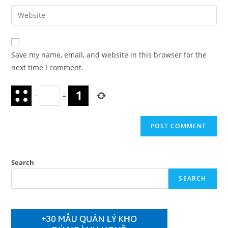
username
email
Enter
to
address
your
comment
to
website
comment
URL
Save my name, email, and website in this browser for the
(optional)
next time I comment.
−
=
Search
SEARCH