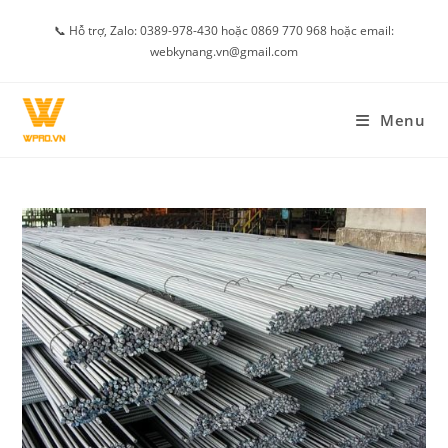
Skip
📞 Hỗ trợ, Zalo: 0389-978-430 hoặc 0869 770 968 hoặc email:
to
webkynang.vn@gmail.com
content
Menu