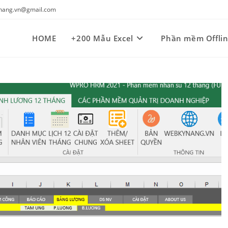
kynang.vn@gmail.com
HOME
+200 Mẫu Excel
Phần mềm Offli