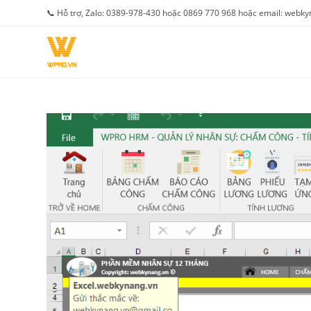
Skip
📞 Hỗ trợ, Zalo: 0389-978-430 hoặc 0869 770 968 hoặc email: web
to
content