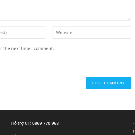
Enter
your
website
or the next time I comment.
URL
(optional)
Hỗ trợ 01:
0869 770 968
-