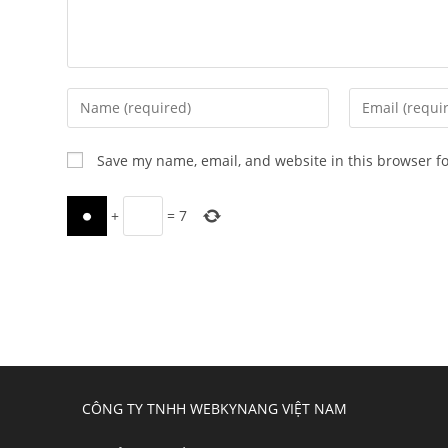
Enter
Enter
your
your
name
email
Save my name, email, and website in this browser f
or
address
username
to
+
=
7
to
comment
comment
CÔNG TY TNHH WEBKYNANG VIỆT NAM