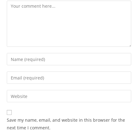
Comment
Enter
your
name
Enter
or
your
username
email
Enter
to
address
your
comment
to
website
comment
URL
Save my name, email, and website in this browser for the
(optional)
next time I comment.