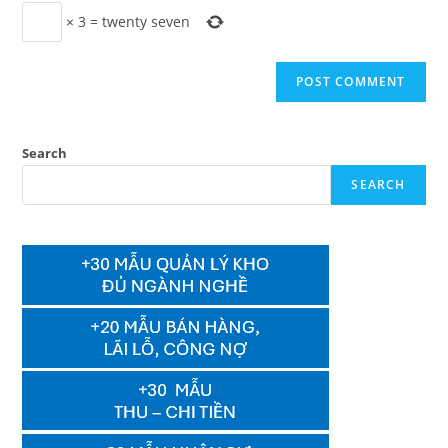
×
3
=
twenty seven
Search
SEARCH