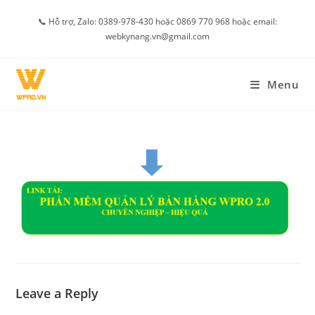
Skip
📞 Hỗ trợ, Zalo: 0389-978-430 hoặc 0869 770 968 hoặc email:
to
webkynang.vn@gmail.com
content
Menu
Leave a Reply