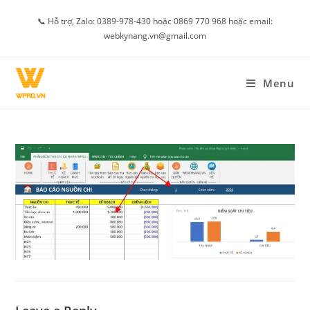
Skip
📞 Hỗ trợ, Zalo: 0389-978-430 hoặc 0869 770 968 hoặc email:
to
webkynang.vn@gmail.com
content
Menu