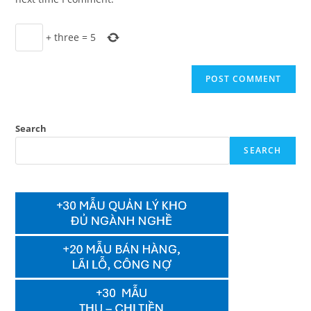
+
three
=
5
Search
SEARCH