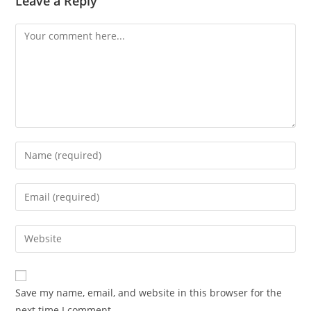
Leave a Reply
Comment
Enter
your
name
Enter
or
your
username
email
Enter
to
address
your
comment
to
website
comment
URL
Save my name, email, and website in this browser for the
(optional)
next time I comment.