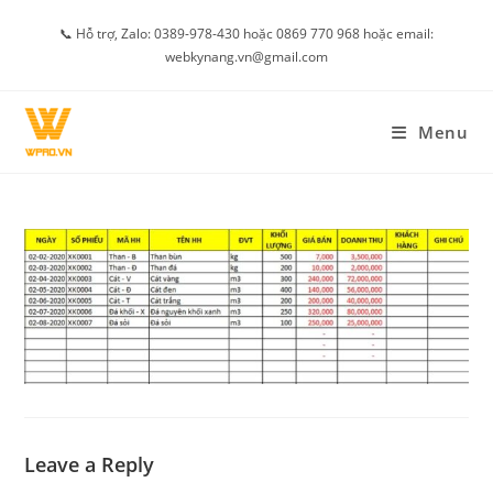
Skip
📞 Hỗ trợ, Zalo: 0389-978-430 hoặc 0869 770 968 hoặc email:
to
webkynang.vn@gmail.com
content
Menu
Leave a Reply