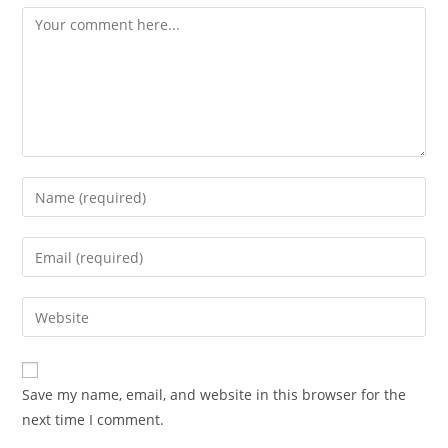
Comment
Enter
your
name
Enter
or
your
username
email
Enter
to
address
your
comment
to
website
comment
URL
Save my name, email, and website in this browser for the
(optional)
next time I comment.