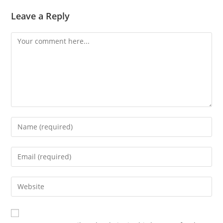
Leave a Reply
Comment
Enter
your
name
Enter
or
your
username
email
Enter
to
address
your
comment
to
website
comment
URL