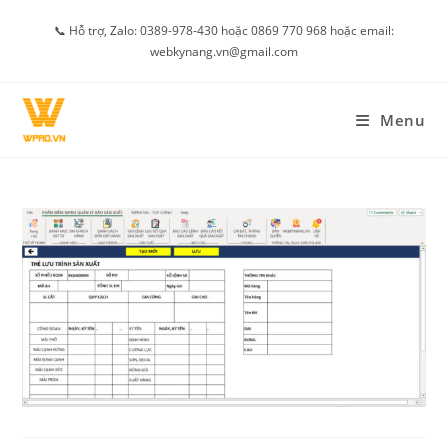
Skip
📞 Hỗ trợ, Zalo: 0389-978-430 hoặc 0869 770 968 hoặc email:
to
webkynang.vn@gmail.com
content
Menu