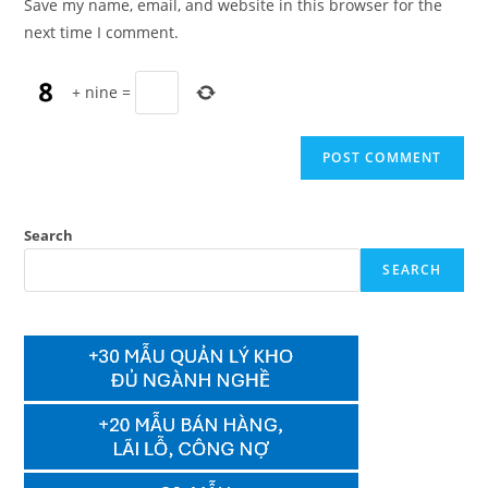
Save my name, email, and website in this browser for the
(optional)
next time I comment.
+
nine
=
Search
SEARCH