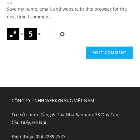
comment
URL
Save my name, email, and website in this browser for the
(optional)
next time I comment.
×
=
CÔNG TY TNHH WEBKYNANG VIỆT NAM
Trụ sở chính: Tầng 6, Tòa Nhà Sannam, 78 Duy Tân,
Cầu Giấy, Hà Nội
Điện thoại: 024 2239 7373