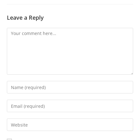
Leave a Reply
Comment
Enter
your
name
Enter
or
your
username
email
Enter
to
address
your
comment
to
website