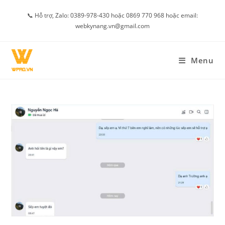
Skip
📞 Hỗ trợ, Zalo: 0389-978-430 hoặc 0869 770 968 hoặc email:
to
webkynang.vn@gmail.com
content
Menu