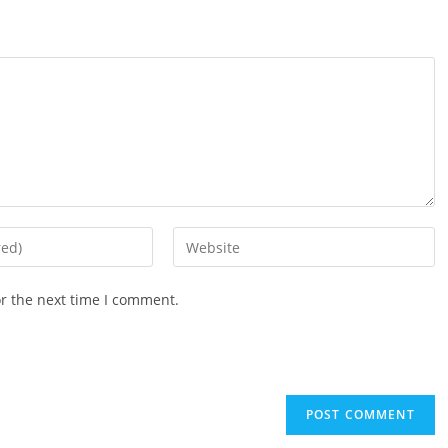
Enter
your
website
or the next time I comment.
URL
(optional)