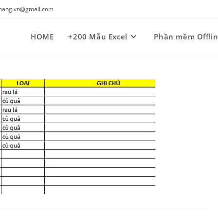
kynang.vn@gmail.com
HOME
+200 Mẫu Excel
Phần mềm Offli