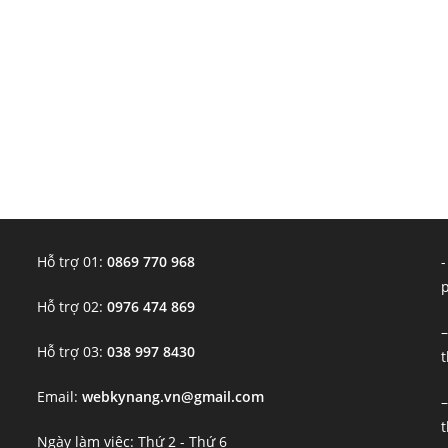
Hỗ trợ 01:
0869 770 968
-
Hỗ trợ 02:
0976 474 869
–
Hỗ trợ 03:
038 997 8430
t
Email:
webkynang.vn@gmail.com
–
t
Ngày làm việc: Thứ 2 - Thứ 6