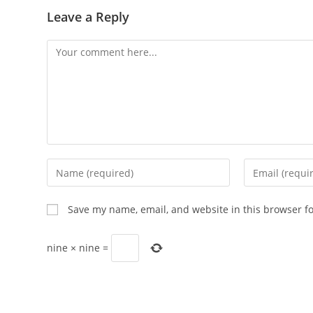
Leave a Reply
Comment
Enter
Enter
your
your
name
email
Save my name, email, and website in this browser f
or
address
username
to
nine
×
nine
=
to
comment
comment