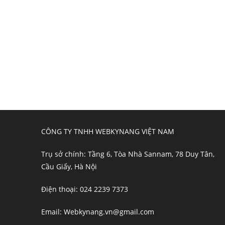
CÔNG TY TNHH WEBKYNANG VIỆT NAM
Trụ sở chính: Tầng 6, Tòa Nhà Sannam, 78 Duy Tân,
Cầu Giấy, Hà Nội
Điện thoại: 024 2239 7373
Email: Webkynang.vn@gmail.com