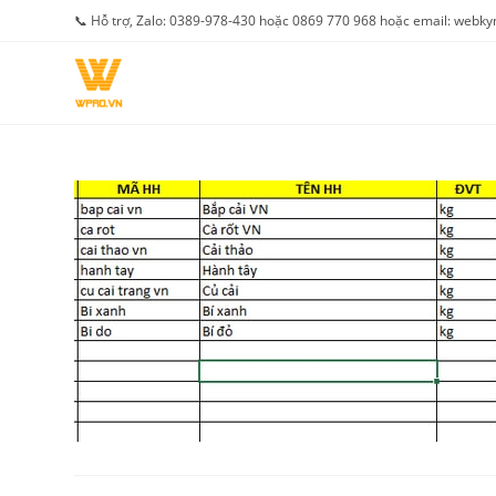
Skip
📞 Hỗ trợ, Zalo: 0389-978-430 hoặc 0869 770 968 hoặc email: web
to
content