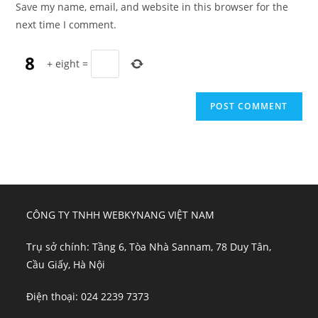
Save my name, email, and website in this browser for the
(optional)
next time I comment.
+
eight
=
CÔNG TY TNHH WEBKYNANG VIỆT NAM
Trụ sở chính: Tầng 6, Tòa Nhà Sannam, 78 Duy Tân,
Cầu Giấy, Hà Nội
Điện thoại: 024 2239 7373