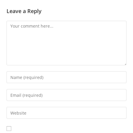
Leave a Reply
Comment
Enter
your
name
Enter
or
your
username
email
Enter
to
address
your
comment
to
website
comment
URL