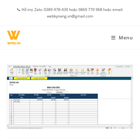
Skip
📞 Hỗ trợ, Zalo: 0389-978-430 hoặc 0869 770 968 hoặc email:
to
webkynang.vn@gmail.com
content
Menu