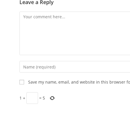
Leave a Reply
Comment
Enter
your
name
Save my name, email, and website in this browser f
or
username
1
+
=
5
to
comment