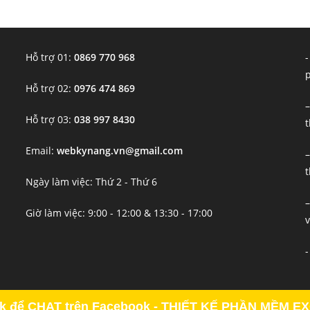
Hỗ trợ 01:
0869 770 968
-
Hỗ trợ 02:
0976 474 869
–
Hỗ trợ 03:
038 997 8430
t
Email:
webkynang.vn@gmail.com
–
t
Ngày làm việc: Thứ 2 - Thứ 6
–
Giờ làm việc: 9:00 - 12:00 & 13:30 - 17:00
v
-
ck để CHAT trên Facebook - THIẾT KẾ PHẦN MỀM E
Copyright - OceanWP Theme by OceanWP