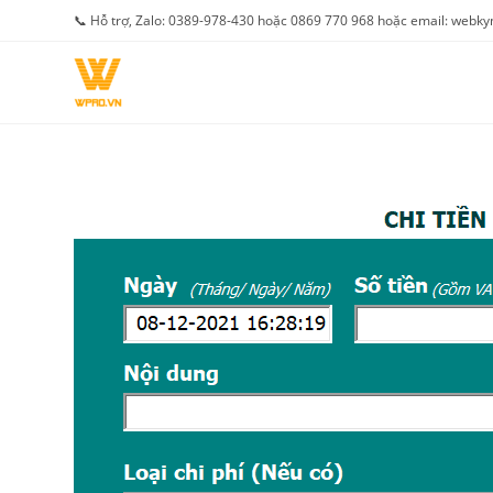
Skip
📞 Hỗ trợ, Zalo: 0389-978-430 hoặc 0869 770 968 hoặc email: web
to
content