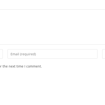
Enter
E
your
y
email
w
or the next time I comment.
address
U
to
(o
comment