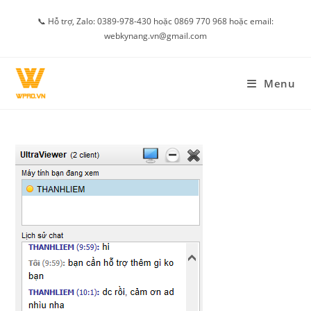
Skip
📞 Hỗ trợ, Zalo: 0389-978-430 hoặc 0869 770 968 hoặc email:
to
webkynang.vn@gmail.com
content
Menu