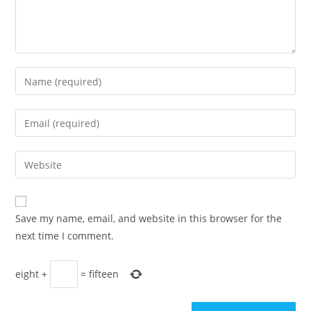
Enter
your
name
Enter
or
your
username
email
Enter
to
address
your
comment
to
website
comment
URL
Save my name, email, and website in this browser for the
(optional)
next time I comment.
eight
+
=
fifteen