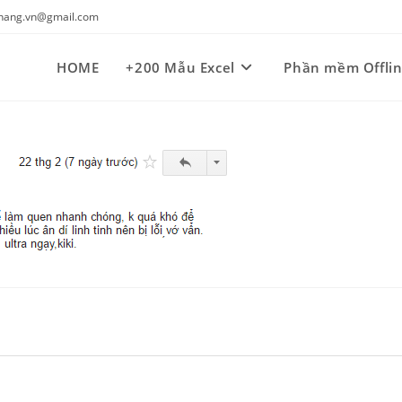
kynang.vn@gmail.com
HOME
+200 Mẫu Excel
Phần mềm Offli