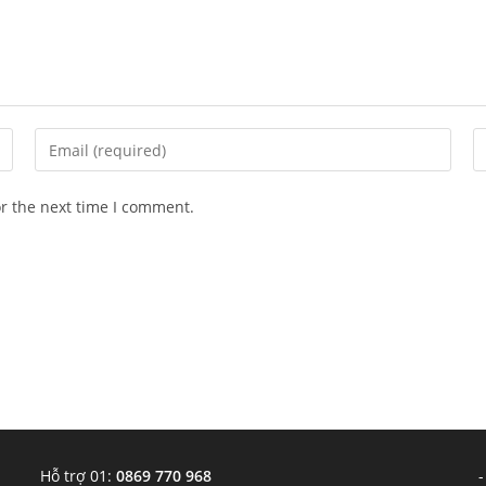
Enter
E
your
y
email
w
or the next time I comment.
address
U
to
(o
comment
Hỗ trợ 01:
0869 770 968
-