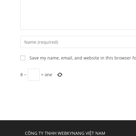
Enter
your
name
Save my name, email, and website in this browser f
or
username
8
−
=
one
to
comment
CÔNG TY TNHH WEBKYNANG VIỆT NAM