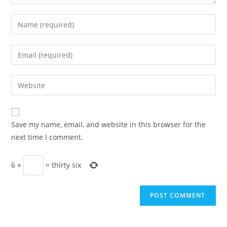
Enter
your
name
Enter
or
your
username
email
Enter
to
address
your
comment
to
website
comment
URL
Save my name, email, and website in this browser for the
(optional)
next time I comment.
6
×
=
thirty six