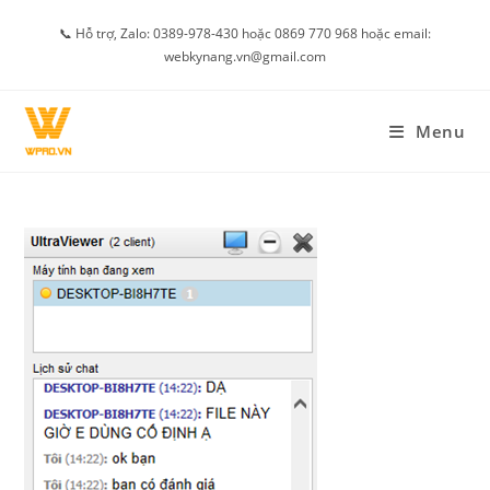
Skip
📞 Hỗ trợ, Zalo: 0389-978-430 hoặc 0869 770 968 hoặc email:
to
webkynang.vn@gmail.com
content
Menu