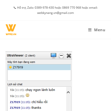
Skip
📞 Hỗ trợ, Zalo: 0389-978-430 hoặc 0869 770 968 hoặc email:
to
webkynang.vn@gmail.com
content
Menu