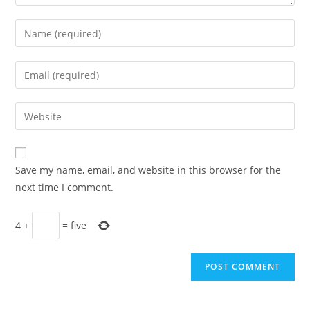
Enter
your
name
Enter
or
your
username
email
Enter
to
address
your
comment
to
website
comment
URL
Save my name, email, and website in this browser for the
(optional)
next time I comment.
4
+
=
five