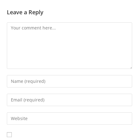
Leave a Reply
Comment
Enter
your
name
Enter
or
your
username
email
Enter
to
address
your
comment
to
website
comment