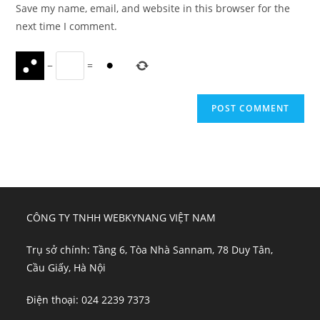
URL
Save my name, email, and website in this browser for the
(optional)
next time I comment.
−
=
CÔNG TY TNHH WEBKYNANG VIỆT NAM
Trụ sở chính: Tầng 6, Tòa Nhà Sannam, 78 Duy Tân,
Cầu Giấy, Hà Nội
Điện thoại: 024 2239 7373