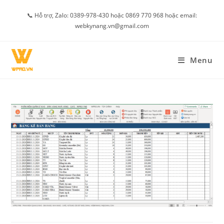
Skip
📞 Hỗ trợ, Zalo: 0389-978-430 hoặc 0869 770 968 hoặc email:
to
webkynang.vn@gmail.com
content
Menu