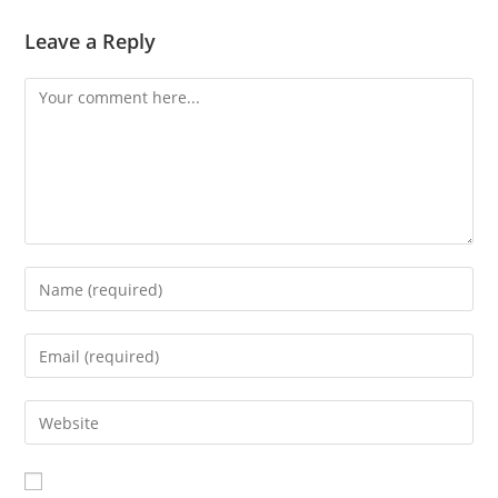
Leave a Reply
Comment
Enter
your
name
Enter
or
your
username
email
Enter
to
address
your
comment
to
website
comment
URL