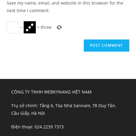
Save my name, email, and website in this browser for the
(optional)
next time I comment.
−
=
three
CÔNG TY TNHH WEBKYNANG VIỆT NAM
Trụ sở chính: Tầng 6, Tòa Nhà Sannam, 78 Duy Tân,
Cầu Giấy, Hà Nội
Điện thoại: 024 2239 7373