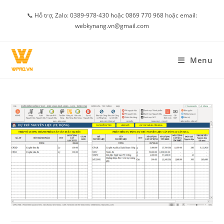
Skip
📞 Hỗ trợ, Zalo: 0389-978-430 hoặc 0869 770 968 hoặc email:
to
webkynang.vn@gmail.com
content
Menu