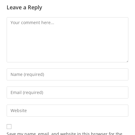
Leave a Reply
Comment
Enter
your
name
Enter
or
your
username
email
Enter
to
address
your
comment
to
website
comment
URL
Save my name, email, and website in this browser for the