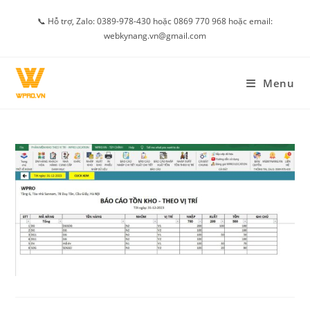
Skip
📞 Hỗ trợ, Zalo: 0389-978-430 hoặc 0869 770 968 hoặc email:
to
webkynang.vn@gmail.com
content
Menu