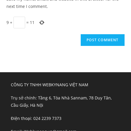
(optional)
next time I comment.
9
+
=
11
CÔNG TY TNHH WEBKYNANG VIỆT NAM
Trụ sở chính: Tầng 6, Tòa Nhà Sannam, 78 Duy Tân,
Cầu Giấy, Hà Nội
Điện thoại: 024 2239 7373