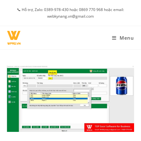
Skip
📞 Hỗ trợ, Zalo: 0389-978-430 hoặc 0869 770 968 hoặc email:
to
webkynang.vn@gmail.com
content
Menu