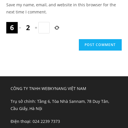
URL
Save my name, email, and website in this browser for the
(optional)
next time I comment.
−
=
CÔNG TY TNHH WEBKYNANG VIỆT NAM
Trụ sở chính: Tầng 6, Tòa Nhà Sannam, 78 Duy Tân,
Cầu Giấy, Hà Nội
Điện thoại: 024 2239 7373