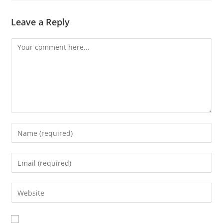
Leave a Reply
Comment
Enter
your
name
Enter
or
your
username
email
Enter
to
address
your
comment
to
website
comment