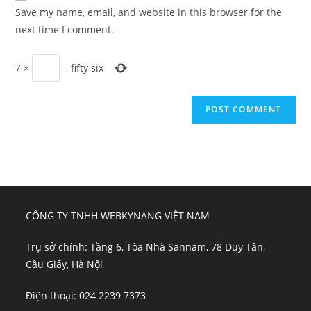
URL
Save my name, email, and website in this browser for the
(optional)
next time I comment.
7
×
=
fifty six
CÔNG TY TNHH WEBKYNANG VIỆT NAM
Trụ sở chính: Tầng 6, Tòa Nhà Sannam, 78 Duy Tân,
Cầu Giấy, Hà Nội
Điện thoại: 024 2239 7373