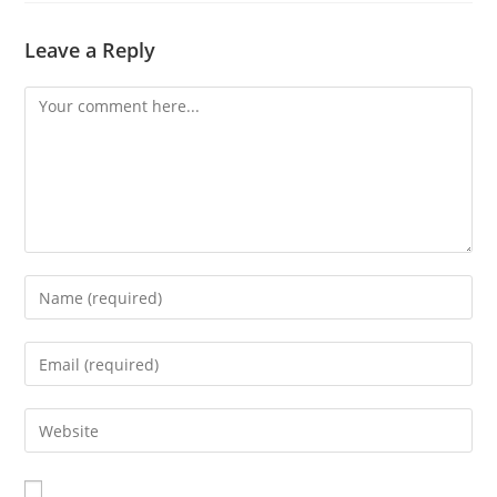
Leave a Reply
Comment
Enter
your
name
Enter
or
your
username
email
Enter
to
address
your
comment
to
website
comment