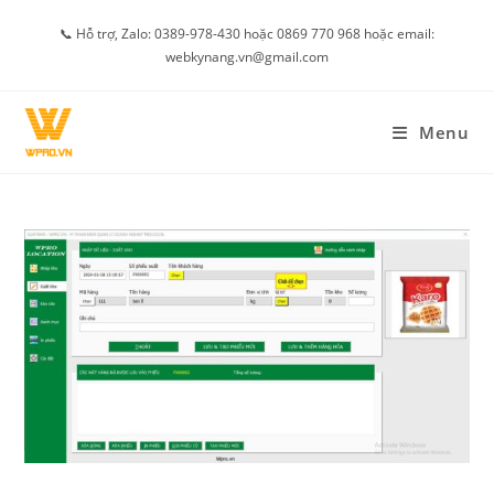
Skip
📞 Hỗ trợ, Zalo: 0389-978-430 hoặc 0869 770 968 hoặc email:
to
webkynang.vn@gmail.com
content
Menu