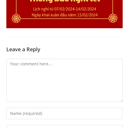
Leave a Reply
Comment
Enter
your
name
Enter