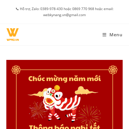
Skip
📞 Hỗ trợ, Zalo: 0389-978-430 hoặc 0869 770 968 hoặc email:
to
webkynang.vn@gmail.com
content
Menu