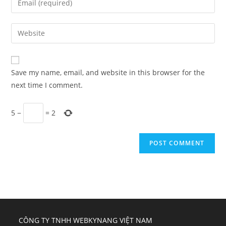
or
your
username
email
Enter
to
address
your
comment
to
website
comment
URL
Save my name, email, and website in this browser for the
(optional)
next time I comment.
5
−
=
2
CÔNG TY TNHH WEBKYNANG VIỆT NAM