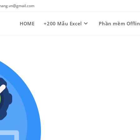
kynang.vn@gmail.com
HOME
+200 Mẫu Excel
Phần mềm Offli