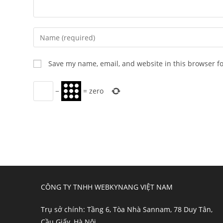
Enter
your
name
Save my name, email, and website in this browser f
or
username
−
=
zero
to
comment
CÔNG TY TNHH WEBKYNANG VIỆT NAM
Trụ sở chính: Tầng 6, Tòa Nhà Sannam, 78 Duy Tân,
Cầu Giấy, Hà Nội