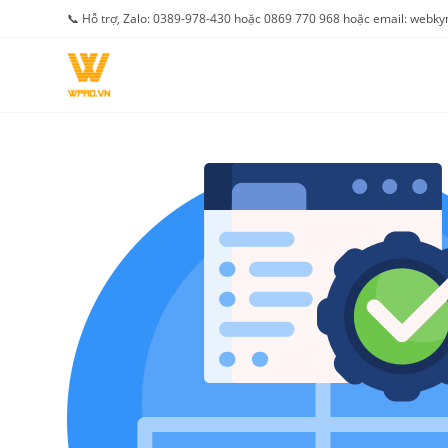
Skip
📞 Hỗ trợ, Zalo: 0389-978-430 hoặc 0869 770 968 hoặc email: web
to
content