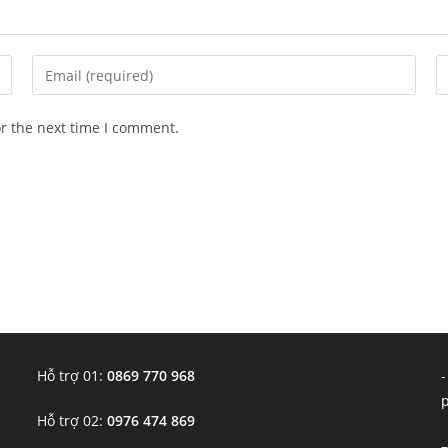
Enter
E
your
y
email
w
or the next time I comment.
address
U
to
(o
comment
Hỗ trợ 01:
0869 770 968
-
Hỗ trợ 02:
0976 474 869
–