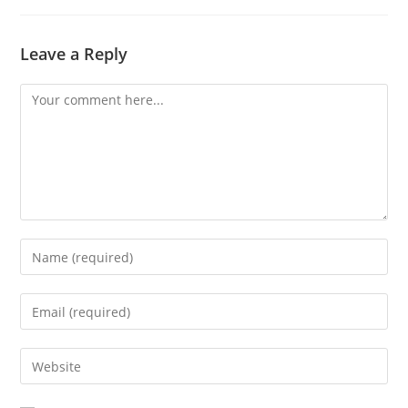
Leave a Reply
Comment
Enter
your
name
Enter
or
your
username
email
Enter
to
address
your
comment
to
website