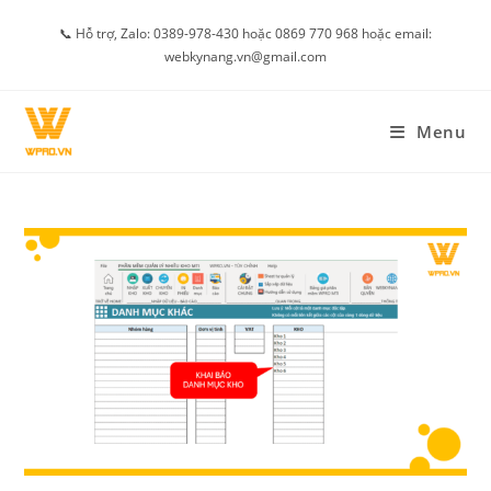
Skip
📞 Hỗ trợ, Zalo: 0389-978-430 hoặc 0869 770 968 hoặc email:
to
webkynang.vn@gmail.com
content
Menu