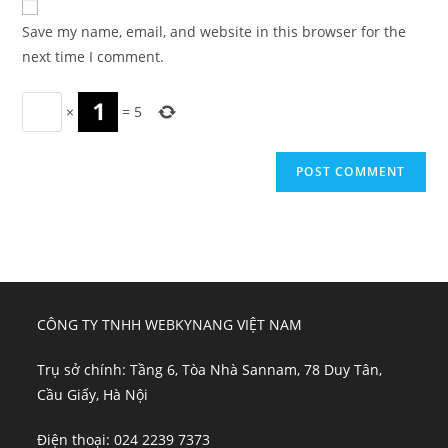
comment
URL
Save my name, email, and website in this browser for the
(optional)
next time I comment.
×
=
5
CÔNG TY TNHH WEBKYNANG VIỆT NAM
Trụ sở chính: Tầng 6, Tòa Nhà Sannam, 78 Duy Tân,
Cầu Giấy, Hà Nội
Điện thoại: 024 2239 7373