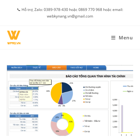
Skip
📞 Hỗ trợ, Zalo: 0389-978-430 hoặc 0869 770 968 hoặc email:
to
webkynang.vn@gmail.com
content
Menu