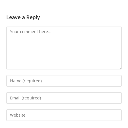
Leave a Reply
Comment
Enter
your
name
Enter
or
your
username
email
Enter
to
address
your
comment
to
website