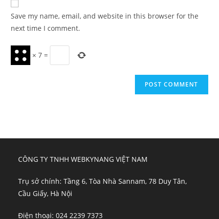
comment
URL
Save my name, email, and website in this browser for the
(optional)
next time I comment.
×
7
=
CÔNG TY TNHH WEBKYNANG VIỆT NAM
Trụ sở chính: Tầng 6, Tòa Nhà Sannam, 78 Duy Tân,
Cầu Giấy, Hà Nội
Điện thoại: 024 2239 7373